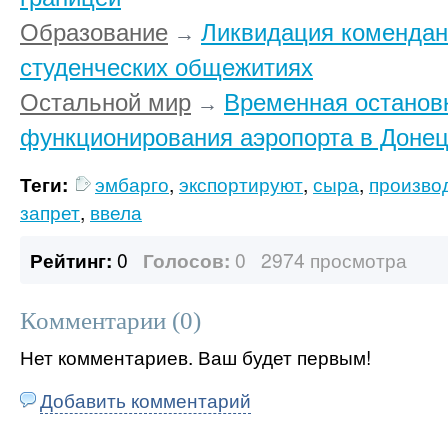
Образование
Ликвидация комендант
→
студенческих общежитиях
Остальной мир
Временная останов
→
функционирования аэропорта в Донец
Теги:
эмбарго
,
экспортируют
,
сыра
,
произво
запрет
,
ввела
Рейтинг:
0
Голосов:
0
2974 просмотра
Комментарии (
0
)
Нет комментариев. Ваш будет первым!
Добавить комментарий