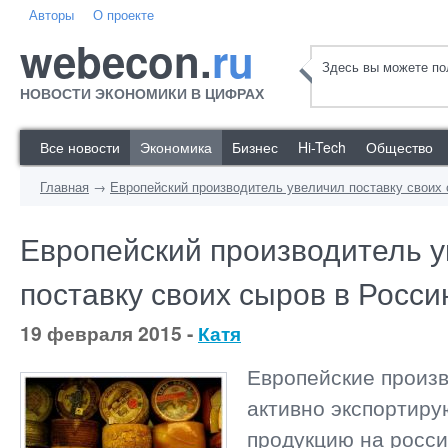
Авторы
О проекте
webecon.
ru
Здесь вы можете пол
НОВОСТИ ЭКОНОМИКИ В ЦИФРАХ
Все новости
Экономика
Бизнес
Hi-Tech
Общество
Главная
→
Европейский производитель увеличил поставку своих
Европейский производитель 
поставку своих сыров в Росс
19 февраля 2015 -
Катя
Европейские произ
активно экспортиру
продукцию на росс