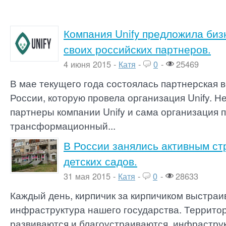
Компания Unify предложила биз
своих российских партнеров.
4 июня 2015 -
Катя
-
0
-
25469
В мае текущего года состоялась партнерская в
России, которую провела организация Unify. Н
партнеры компании Unify и сама организация 
трансформационный...
В России занялись активным ст
детских садов.
31 мая 2015 -
Катя
-
0
-
28633
Каждый день, кирпичик за кирпичиком выстраи
инфраструктура нашего государства. Террито
развиваются и благоустраиваются, инфрастру