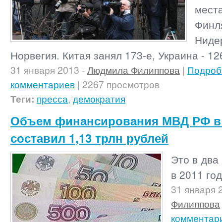
ме
Финл
Ниде
Норвегия. Китая занял 173-е, Украина - 12
31 января 2013
-
Людмила Филиппова
|
Подроб
комментариев
| 2267 просмотров
Теги:
пресса
,
демократия
Объем финансирования МВД РФ в 
составил 1,13 трлн рублей
Это в два
в 2011 год
31 января 
Филиппова
комментар