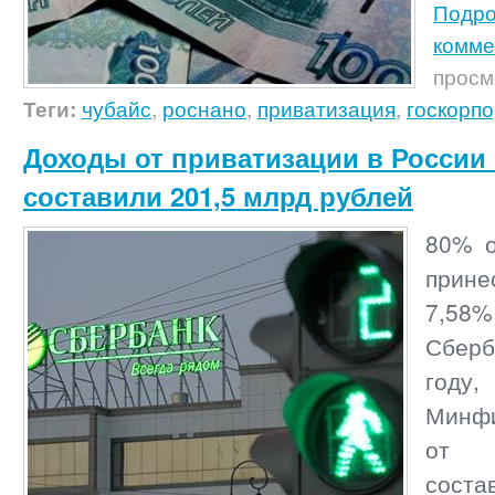
Подр
комме
просм
Теги:
чубайс
,
роснано
,
приватизация
,
госкорп
Доходы от приватизации в России 
составили 201,5 млрд рублей
80% о
прин
7,
Сбер
году
Минф
от п
сост