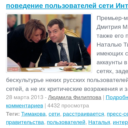
поведение пользователей сети Ин
Премьер-м
Дмитрия М
также его 
Наталью Т
имеющих с
аккаунты в
сетях, зад
бескультурье неких русских пользователе
сетей, а не их критические возражения и 
28 марта 2013
-
Людмила Филиппова
|
Подроб
комментариев
| 4432 просмотра
Теги:
Тимакова
,
сети
,
расстраивается
,
пресс-с
правительства
,
пользователей
,
Наталья
,
интер