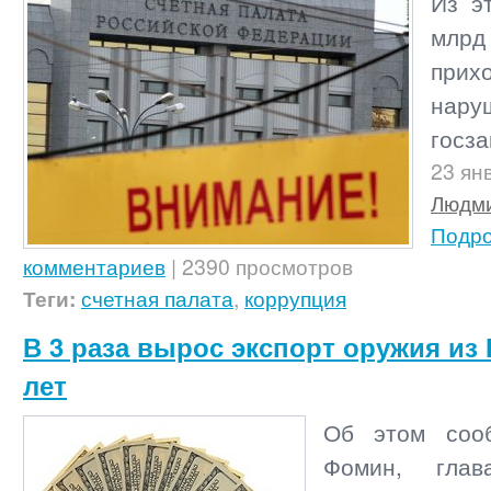
Из э
мл
при
нару
госза
23 ян
Людми
Подр
комментариев
| 2390 просмотров
Теги:
счетная палата
,
коррупция
В 3 раза вырос экспорт оружия из 
лет
Об этом соо
Фомин, глав