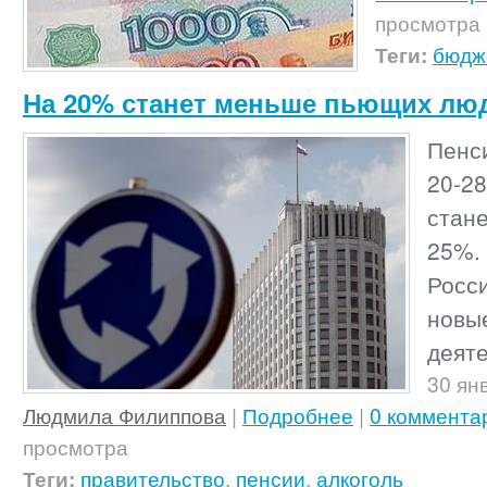
просмотра
Теги:
бюдж
На 20% станет меньше пьющих люд
Пенс
20-
ста
25%.
Росс
нов
деяте
30 ян
Людмила Филиппова
|
Подробнее
|
0 коммента
просмотра
Теги:
правительство
,
пенсии
,
алкоголь