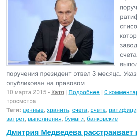
поруч
рати
списо
кото
завод
счета
выпо
поручения президент отвел 3 месяца. Ука
опубликован на правовом
10 марта 2015
-
Катя
|
Подробнее
|
0 коммента
просмотра
Теги:
ценные
,
хранить
,
счета
,
счета
,
ратифици
запрет
,
выполнения
,
бумаги
,
банковские
Дмитрия Медведева расстраивает 