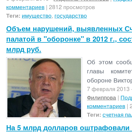
комментариев
| 2812 просмотров
Теги:
имущество
,
государство
Объем нарушений, выявленных С
палатой в "оборонке" в 2012 г., со
млрд руб.
Об этом сооб
главы комит
обороне Викто
7 февраля 2013
Филиппова
|
Под
комментариев
| 
Теги:
счетная па
На 5 млрд долларов оштрафовали