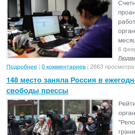
Сче
проа
рабо
орга
месяц
6 фев
Людми
Подробнее
|
0 комментариев
| 2663 просмотра
148 место заняла Россия в ежегод
свободы прессы
Рейт
орга
"Ре
гран