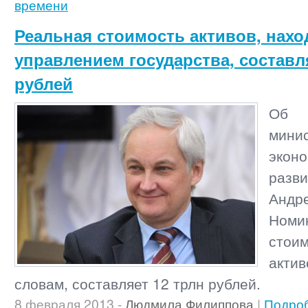
времени
Реальная стоимость активов, нах
управлением государства, составл
рублей
Об 
мини
эконо
раз
Андр
Номи
сто
акт
словам, составляет 12 трлн рублей.
8 февраля 2013
-
Людмила Филиппова
|
Подро