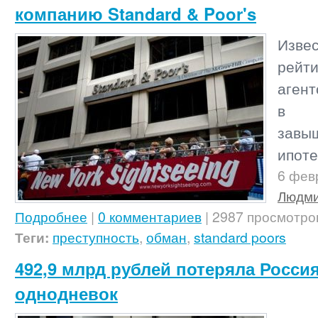
компанию Standard & Poor's
Изве
рейти
агент
в н
завы
ипоте
6 фев
Людми
Подробнее
|
0 комментариев
| 2987 просмотро
Теги:
преступность
,
обман
,
standard poors
492,9 млрд рублей потеряла Россия
однодневок