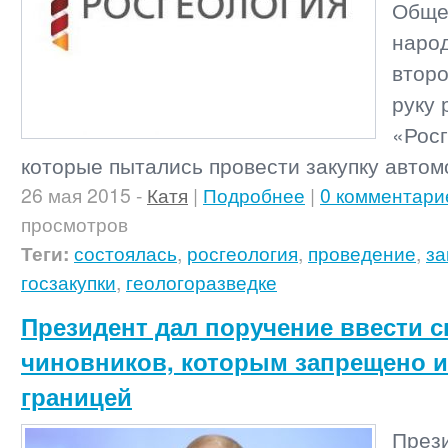
Обще
наро
второ
руку 
«Росг
которые пытались провести закупку авто
26 мая 2015
-
Катя
|
Подробнее
|
0 комментари
просмотров
Теги:
состоялась
,
росгеология
,
проведение
,
за
госзакупки
,
геологоразведке
Президент дал поручение ввести с
чиновников, которым запрещено и
границей
През