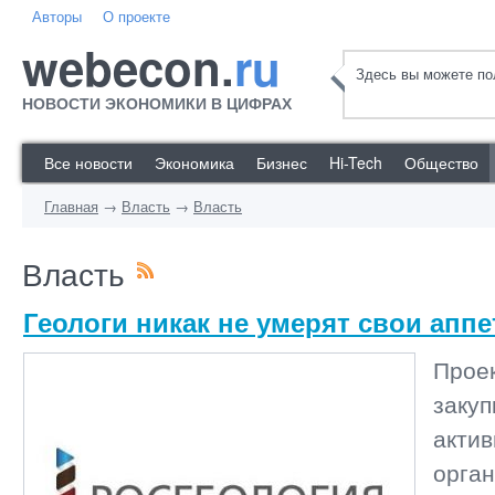
Авторы
О проекте
webecon.
ru
Здесь вы можете пол
НОВОСТИ ЭКОНОМИКИ В ЦИФРАХ
Все новости
Экономика
Бизнес
Hi-Tech
Общество
Главная
→
Власть
→
Власть
Власть
Геологи никак не умерят свои апп
Прое
закуп
акти
орга