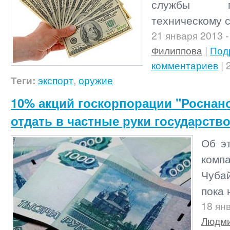
службы п
техническому с
21 января 2013
Филиппова
|
Под
комментариев
| 
Теги:
экспорт
,
оружие
10% акций госкорпорации "Роснан
отдать в частные руки государств
Об э
комп
Чуба
пока 
18 ян
Людми