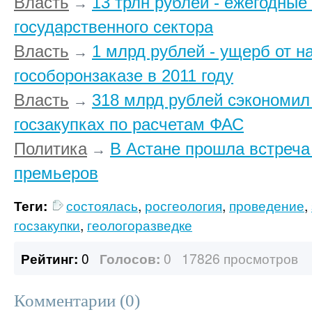
Власть
13 трлн рублей - ежегодные
→
государственного сектора
Власть
1 млрд рублей - ущерб от н
→
гособоронзаказе в 2011 году
Власть
318 млрд рублей сэкономил
→
госзакупках по расчетам ФАС
Политика
В Астане прошла встреча
→
премьеров
Теги:
состоялась
,
росгеология
,
проведение
,
госзакупки
,
геологоразведке
Рейтинг:
0
Голосов:
0
17826 просмотров
Комментарии (
0
)