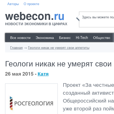
Авторы
О проекте
webecon.
ru
Здесь вы можете пол
НОВОСТИ ЭКОНОМИКИ В ЦИФРАХ
Все новости
Экономика
Бизнес
Hi-Tech
Общество
Главная
→
Геологи никак не умерят свои аппетиты
Геологи никак не умерят свои
26 мая 2015 -
Катя
Проект «За честные
созданный активис
Общероссийский на
уже второй раз пой