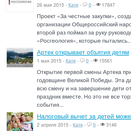
26 мая 2015 -
Катя
-
0
-
17847
Проект «За честные закупки», соз
организации Общероссийский нар
второй раз поймал за руку руково
«Росгеология», которые пытались..
Артек открывает объятия детям
1 мая 2015 -
Катя
-
0
-
15561
Открытие первой смены Артека пр
годовщине Великой Победы. Эта да
всю смену и на завершение дети о
праздник вместе. Но это не все т
события...
Налоговый вычет за детей может
2 апреля 2015 -
Катя
-
0
-
3146