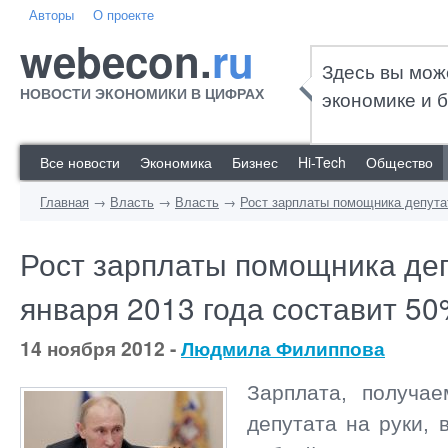
Авторы
О проекте
webecon.
ru
Здесь вы мож
НОВОСТИ ЭКОНОМИКИ В ЦИФРАХ
экономике и б
Все новости
Экономика
Бизнес
Hi-Tech
Общество
Главная
→
Власть
→
Власть
→
Рост зарплаты помощника депутат
Рост зарплаты помощника деп
января 2013 года составит 5
14 ноября 2012 -
Людмила Филиппова
Зарплата, получа
депутата на руки, 