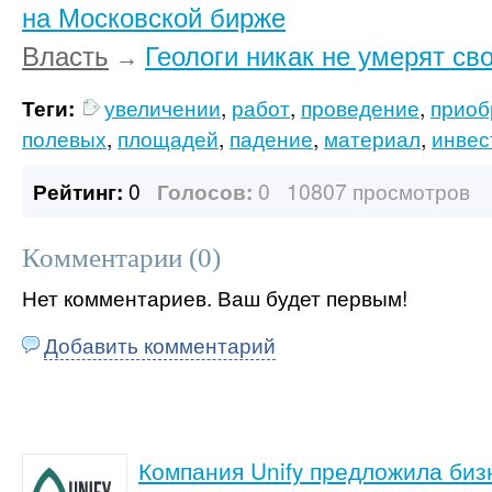
на Московской бирже
Власть
Геологи никак не умерят св
→
Теги:
увеличении
,
работ
,
проведение
,
приоб
полевых
,
площадей
,
падение
,
материал
,
инвес
Рейтинг:
0
Голосов:
0
10807 просмотров
Комментарии (
0
)
Нет комментариев. Ваш будет первым!
Добавить комментарий
Компания Unify предложила биз