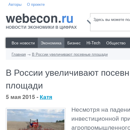
Авторы
О проекте
webecon.
ru
Здесь вы можете пол
НОВОСТИ ЭКОНОМИКИ В ЦИФРАХ
Все новости
Экономика
Бизнес
Hi-Tech
Общество
Главная
→
В России увеличивают посевные площади
В России увеличивают посев
площади
5 мая 2015 -
Катя
Несмотря на паден
инвестиционной пр
агропромышленного