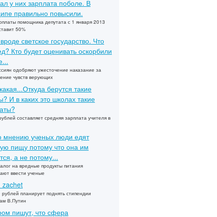
ал у них зарплата поболе. В
ипе правильно повысили.
рплаты помощника депутата с 1 января 2013
ставит 50%
 вроде светское государство. Что
ед? Кто будет оценивать оскорбили
...
сиян одобряют ужесточение наказание за
ение чувств верующих
какая...Откуда берутся такие
? И в каких это школах такие
аты?
рублей составляет средняя зарплата учителя в
по мнению ученых люди едят
ую пищу потому что она им
тся, а не потому...
алог на вредные продукты питания
ают ввести ученые
u zachet
 рублей планирует поднять стипендии
ам В.Путин
ом пишут, что сфера