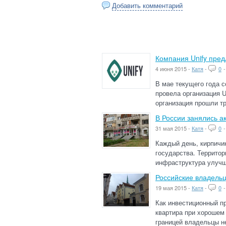
Добавить комментарий
Компания Unify пред
4 июня 2015 -
Катя
-
0
В мае текущего года с
провела организация U
организация прошли т
В России занялись а
31 мая 2015 -
Катя
-
0
Каждый день, кирпичи
государства. Территор
инфраструктура улучша
Российские владель
19 мая 2015 -
Катя
-
0
Как инвестиционный п
квартира при хорошем
границей владельцы н