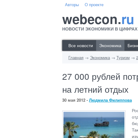
Авторы
О проекте
webecon.
ru
НОВОСТИ ЭКОНОМИКИ В ЦИФРАХ
Все новости
Экономика
Бизн
Главная
→
Экономика
→
Туризм
→
27 000 рублей пот
на летний отдых
30 мая 2012 -
Людмила Филиппова
Ро
от
бю
Та
из