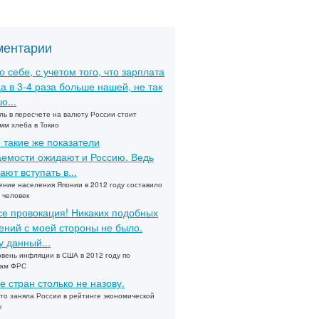
ментарии
о себе, с учетом того, что зарплата
а в 3-4 раза больше нашей, не так
о...
ль в пересчете на валюту России стоит
мм хлеба в Токио
 такие же показатели
емости ожидают и Россию. Ведь
ают вступать в...
ние населения Японии в 2012 году составило
 человек
се провокация! Никаких подобных
ений с моей стороны не было.
 данный...
овень инфляции в США в 2012 году по
зам ФРС
е стран столько не назову.
то заняла России в рейтинге экономической
ы