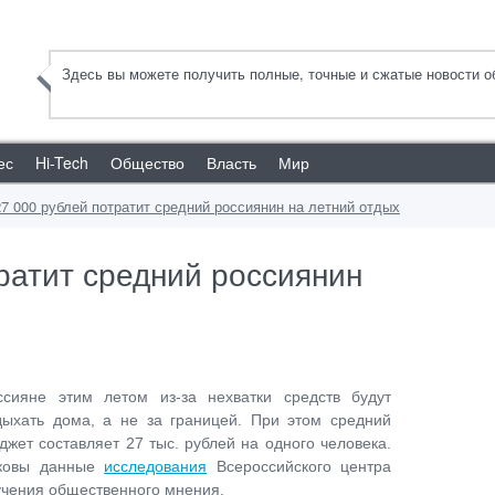
Здесь вы можете получить полные, точные и сжатые новости об
ес
Hi-Tech
Общество
Власть
Мир
27 000 рублей потратит средний россиянин на летний отдых
ратит средний россиянин
ссияне этим летом из-за нехватки средств будут
дыхать дома, а не за границей. При этом средний
джет составляет 27 тыс. рублей на одного человека.
ковы данные
исследования
Всероссийского центра
учения общественного мнения.