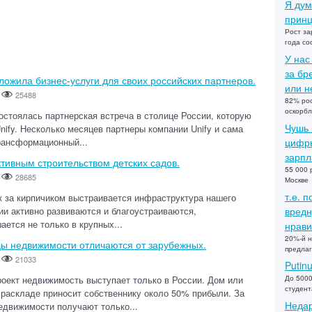
Я дум
принц
Рост за
года со
У нас
за бр
ложила бизнес-услуги для своих российских партнеров.
или не
-
25488
82% рос
оскорбл
остоялась партнерская встреча в столице России, которую
Чушь 
nify. Несколько месяцев партнеры компании Unify и сама
рансформационный...
цифры
зарпл
ктивным строительством детских садов.
55 000 
-
28685
Москве
т.е. 
к за кирпичиком выстраивается инфраструктура нашего
ии активно развиваются и благоустраиваются,
вредн
ется не только в крупных...
нрави
20%-й н
цы недвижимости отличаются от зарубежных.
предлаг
-
21033
Putin
роект недвижимость выступает только в России. Дом или
До 5000
студент
 раскладе приносит собственнику около 50% прибыли. За
Недар
едвижимости получают только...