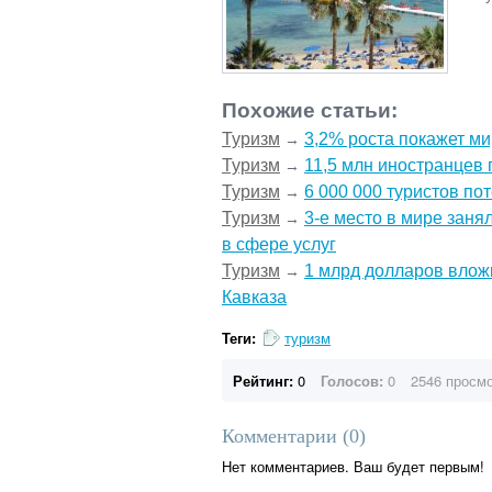
Похожие статьи:
Туризм
3,2% роста покажет ми
→
Туризм
11,5 млн иностранцев 
→
Туризм
6 000 000 туристов по
→
Туризм
3-е место в мире зан
→
в сфере услуг
Туризм
1 млрд долларов влож
→
Кавказа
Теги:
туризм
Рейтинг:
0
Голосов:
0
2546 просм
Комментарии (
0
)
Нет комментариев. Ваш будет первым!