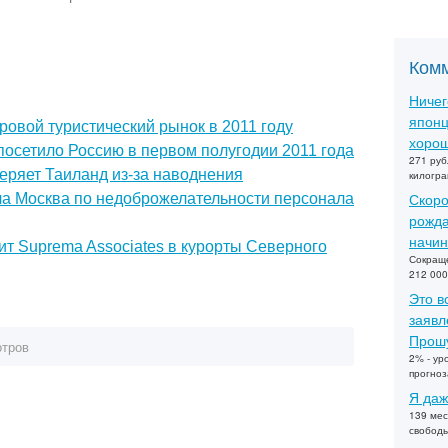
Ком
Ничег
японц
ровой туристический рынок в 2011 году
хорош
посетило Россию в первом полугодии 2011 года
271 руб
теряет Таиланд из-за наводнения
килогра
Скоро
яла Москва по недоброжелательности персонала
рожда
начин
ит Suprema Associates в курорты Северного
Сокраще
212 000
Это в
заявл
Прошу
отров
2% - ур
прогно
Я даж
139 мес
свобод