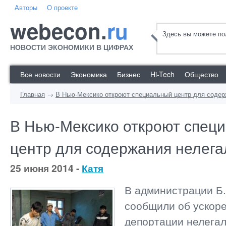
Авторы
О проекте
webecon.
ru
Здесь вы можете пол
НОВОСТИ ЭКОНОМИКИ В ЦИФРАХ
Все новости
Экономика
Бизнес
Hi-Tech
Общество
Главная
→
В Нью-Мексико откроют специальный центр для содер
В Нью-Мексико откроют спец
центр для содержания нелега
25 июня 2014 -
Катя
В администрации Б
сообщили об ускор
депортации нелега