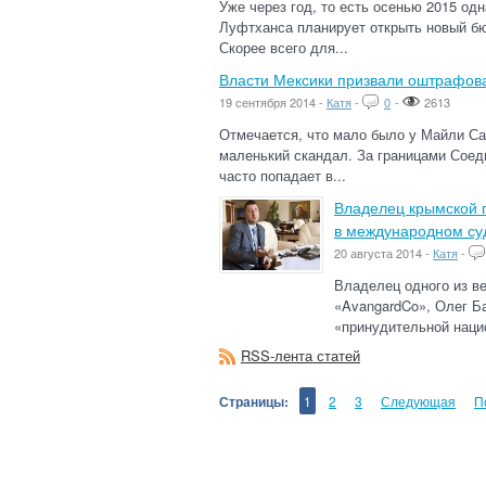
Уже через год, то есть осенью 2015 о
Луфтханса планирует открыть новый бю
Скорее всего для...
Власти Мексики призвали оштрафова
19 сентября 2014 -
Катя
-
0
-
2613
Отмечается, что мало было у Майли Са
маленький скандал. За границами Соед
часто попадает в...
Владелец крымской п
в международном су
20 августа 2014 -
Катя
-
Владелец одного из в
«AvangardCo», Олег Б
«принудительной нацио
RSS-лента статей
Страницы:
1
2
3
Следующая
П