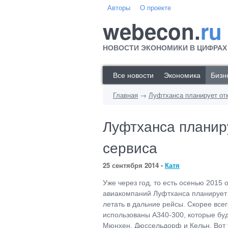
Авторы
О проекте
webecon.
ru
НОВОСТИ ЭКОНОМИКИ В ЦИФРАХ
Все новости
Экономика
Бизн
Главная
→
Луфтханса планирует от
Луфтханса планир
сервиса
25 сентября 2014 -
Катя
Уже через год, то есть осенью 2015
авиакомпаний Луфтханса планирует 
летать в дальние рейсы. Скорее все
использованы А340-300, которые буд
Мюнхен, Дюссельдорф и Кельн. Вот т