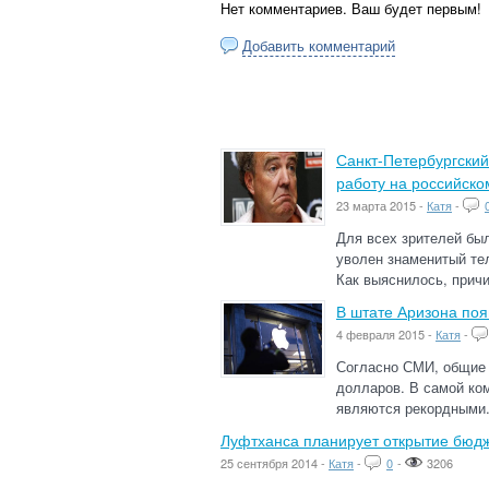
Нет комментариев. Ваш будет первым!
Добавить комментарий
Санкт-Петербургски
работу на российско
23 марта 2015 -
Катя
-
Для всех зрителей был
уволен знаменитый те
Как выяснилось, причи
В штате Аризона поя
4 февраля 2015 -
Катя
-
Согласно СМИ, общие 
долларов. В самой ком
являются рекордными.
Луфтханса планирует открытие бюдж
25 сентября 2014 -
Катя
-
0
-
3206