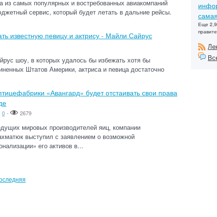
дна из самых популярных и востребованных авиакомпаний
инфор
джетный сервис, который будет летать в дальние рейсы.
самая
Еще 2,9
правите
ть известную певицу и актрису - Майли Сайрус
Ле
Вс
йрус шоу, в которых удалось бы избежать хотя бы
иненных Штатов Америки, актриса и певица достаточно
тицефабрики «Авангард» будет отстаивать свои права
де
0
-
2679
едущих мировых производителей яиц, компании
ахматюк выступил с заявлением о возможной
нализации» его активов в...
оследняя