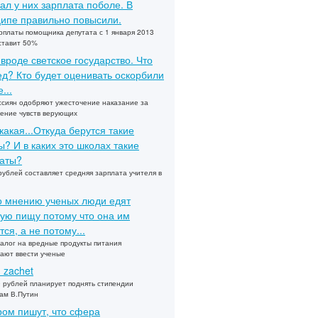
ал у них зарплата поболе. В
ипе правильно повысили.
рплаты помощника депутата с 1 января 2013
ставит 50%
 вроде светское государство. Что
ед? Кто будет оценивать оскорбили
...
сиян одобряют ужесточение наказание за
ение чувств верующих
какая...Откуда берутся такие
? И в каких это школах такие
аты?
рублей составляет средняя зарплата учителя в
по мнению ученых люди едят
ую пищу потому что она им
тся, а не потому...
алог на вредные продукты питания
ают ввести ученые
u zachet
 рублей планирует поднять стипендии
ам В.Путин
ом пишут, что сфера