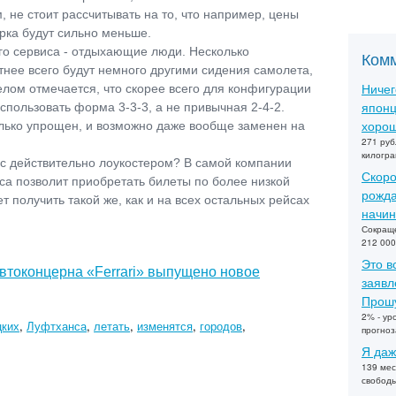
не стоит рассчитывать на то, что например, цены
рка будут сильно меньше.
о сервиса - отдыхающие люди. Несколько
Ком
нее всего будут немного другими сидения самолета,
Ничег
целом отмечается, что скорее всего для конфигурации
японц
спользовать форма 3-3-3, а не привычная 2-4-2.
хорош
олько упрощен, и возможно даже вообще заменен на
271 руб
килогра
ис действительно лоукостером? В самой компании
Скоро
иса позволит приобретать билеты по более низкой
рожда
т получить такой же, как и на всех остальных рейсах
начин
Сокраще
212 000
Это в
втоконцерна «Ferrari» выпущено новое
заявл
Прошу
2% - ур
цких
,
Луфтханса
,
летать
,
изменятся
,
городов
,
прогно
Я даж
139 мес
свобод