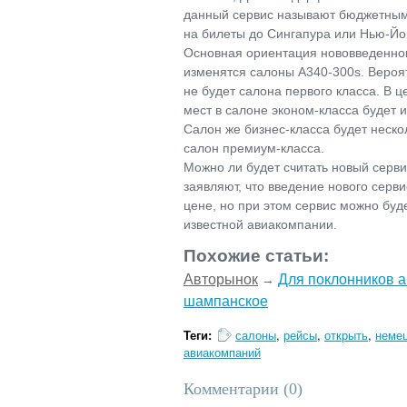
данный сервис называют бюджетным, 
на билеты до Сингапура или Нью-Йо
Основная ориентация нововведенног
изменятся салоны А340-300s. Вероят
не будет салона первого класса. В 
мест в салоне эконом-класса будет и
Салон же бизнес-класса будет неск
салон премиум-класса.
Можно ли будет считать новый серв
заявляют, что введение нового серв
цене, но при этом сервис можно буде
известной авиакомпании.
Похожие статьи:
Авторынок
Для поклонников а
→
шампанское
Теги:
салоны
,
рейсы
,
открыть
,
неме
авиакомпаний
Комментарии (
0
)