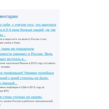
ментарии
о себе, с учетом того, что зарплата
а в 3-4 раза больше нашей, не так
о...
ль в пересчете на валюту России стоит
мм хлеба в Токио
 такие же показатели
емости ожидают и Россию. Ведь
ают вступать в...
ние населения Японии в 2012 году составило
 человек
се провокация! Никаких подобных
ений с моей стороны не было.
 данный...
овень инфляции в США в 2012 году по
зам ФРС
е стран столько не назову.
то заняла России в рейтинге экономической
ы