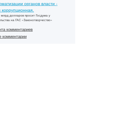
матизации органов власти -
 коррупционная.
 млрд долларов просит Госдума у
льства на ГАС «Законотворчество»
нта комментариев
е комментарии