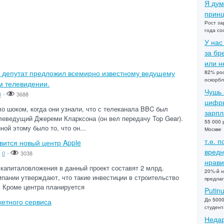
Я дум
принц
Рост за
года со
У нас
за бр
или не
й депутат предложил всемирно известному ведущему
82% рос
оскорбл
м телевидении.
Чушь 
0
-
3688
цифры
о шоком, когда они узнали, что с телеканала BBC был
зарпл
леведущий Джереми Кларксона (он вел передачу Top Gear).
55 000 
ной этому было то, что он...
Москве
т.е. 
вится новый центр Apple
вредн
0
-
3038
нрави
капиталовложения в данный проект составят 2 млрд.
20%-й н
пании утверждают, что такие инвестиции в строительство
предлаг
 Кроме центра планируется
Putin
До 5000
етного сервиса
студент
Недар