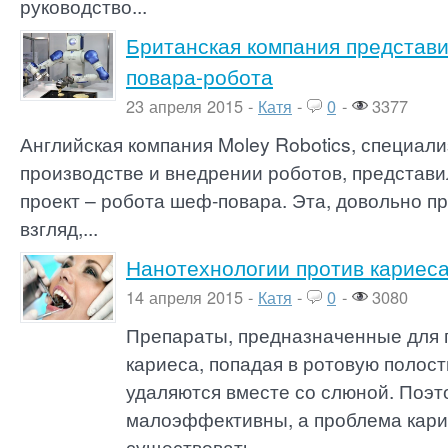
руководство...
Британская компания представи
повара-робота
23 апреля 2015 -
Катя
-
0
-
3377
Английская компания Moley Robotics, специал
производстве и внедрении роботов, представи
проект – робота шеф-повара. Эта, довольно п
взгляд,...
Нанотехнологии против кариес
14 апреля 2015 -
Катя
-
0
-
3080
Препараты, предназначенные для 
кариеса, попадая в ротовую полост
удаляются вместе со слюной. Поэт
малоэффективны, а проблема кари
существовать....