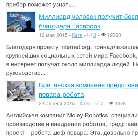
прибор поможет узнать...
Миллиард человек получит бес
благодаря Facebook
16 мая 2015 -
Катя
-
0
-
12260
Благодаря проекту Internet.org, принадлежаще
крупнейших социальных сетей мира Facebook,
в интернет получат около миллиарда людей. Не
руководство...
Британская компания представи
повара-робота
23 апреля 2015 -
Катя
-
0
-
3378
Английская компания Moley Robotics, специал
производстве и внедрении роботов, представи
проект – робота шеф-повара. Эта, довольно п