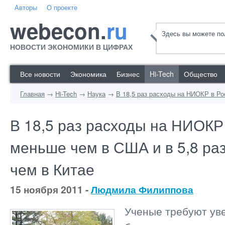
Авторы
О проекте
webecon.
ru
Здесь вы можете пол
НОВОСТИ ЭКОНОМИКИ В ЦИФРАХ
Все новости
Экономика
Бизнес
Hi-Tech
Общество
Главная
→
Hi-Tech
→
Наука
→
В 18,5 раз расходы на НИОКР в Ро
В 18,5 раз расходы на НИОКР
меньше чем в США и в 5,8 ра
чем в Китае
15 ноября 2011 -
Людмила Филиппова
Ученые требуют ув