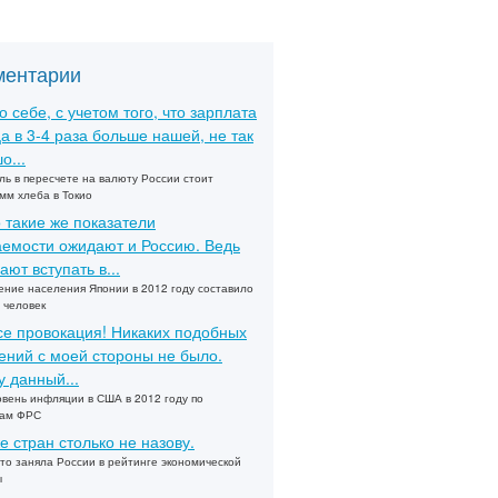
ментарии
о себе, с учетом того, что зарплата
а в 3-4 раза больше нашей, не так
о...
ль в пересчете на валюту России стоит
мм хлеба в Токио
 такие же показатели
емости ожидают и Россию. Ведь
ают вступать в...
ние населения Японии в 2012 году составило
 человек
се провокация! Никаких подобных
ений с моей стороны не было.
 данный...
овень инфляции в США в 2012 году по
зам ФРС
е стран столько не назову.
то заняла России в рейтинге экономической
ы