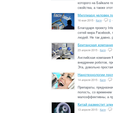
которого на Байкале п
свойства, а также этот
Миллиард человек п
16 мая 2015 -
Катя
-
0
Благодаря проекту Int
сетей мира Facebook,
людей. Не так давно, 
Британская компания
23 апреля 2015 -
Катя
-
Английская компания 
внедрении роботов, пр
Эта, довольно простая 
Нанотехнологии про
14 апреля 2015 -
Катя
-
Препараты, предназна
полость, со временем
малоэффективны, а пр
Китай разместит эле
13 апреля 2015 -
Катя
-