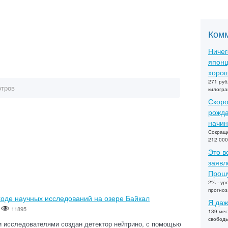
Ком
Ничег
японц
хорош
271 руб
отров
килогра
Скоро
рожда
начин
Сокраще
212 000
Это в
заявл
Прошу
2% - ур
прогно
ходе научных исследований на озере Байкал
Я даж
-
11895
139 мес
свобод
 исследователями создан детектор нейтрино, с помощью