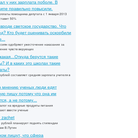
ал у них зарплата поболе. В
ипе правильно повысили.
рплаты помощника депутата с 1 января 2013
ставит 50%
 вроде светское государство. Что
ед? Кто будет оценивать оскорбили
...
сиян одобряют ужесточение наказание за
ение чувств верующих
какая...Откуда берутся такие
? И в каких это школах такие
аты?
рублей составляет средняя зарплата учителя в
по мнению ученых люди едят
ую пищу потому что она им
тся, а не потому...
алог на вредные продукты питания
ают ввести ученые
u zachet
 рублей планирует поднять стипендии
ам В.Путин
ом пишут, что сфера