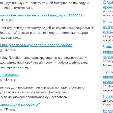
Я дум
ланируется изучить основу темной материи, ее природу и
принц
 прибор поможет узнать...
Рост за
олучит бесплатный интернет благодаря Facebook
года со
-
12260
У нас
за бр
ernet.org, принадлежащему одной из крупнейших социальных
или не
 бесплатный доступ в интернет получат около миллиарда
82% рос
руководство...
оскорбл
 представила миру первого повара-робота
Чушь 
0
-
3376
цифры
зарпл
Moley Robotics, специализирующаяся на производстве и
55 000 
едставила миру свой новый проект – робота шеф-повара.
Москве
на первый взгляд,...
т.е. 
тив кариеса
вредн
0
-
3080
нрави
20%-й н
ченные для профилактики кариеса, попадая в ротовую
предлаг
 удаляются вместе со слюной. Поэтому они
Putin
облема кариеса продолжает существовать....
До 5000
ктростанцию на орбите?
студент
0
-
3066
Недар