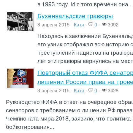
в 1993 году. И с того времени она...
Бухенвальдские гравюры
8 апреля 2015 -
Катя
-
0
-
3092
Находясь в заключении Бухенвальд
его узник отображал всю историю
преступлений нацистов на гравюра
лет эти гравюры вернулись на мес
Повторный отказ ФИФА сенатор
лишении России права на пров
3 апреля 2015 -
Катя
-
0
-
3428
Руководство ФИФА в ответ на очередное обр
сенаторов с требованием о лишении РФ права
Чемпионата мира 2018, заявило, что политика
бойкотирования...