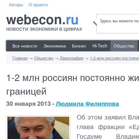
Авторы
О проекте
webecon.
ru
Здесь вы можете пол
НОВОСТИ ЭКОНОМИКИ В ЦИФРАХ
Все новости
Экономика
Бизнес
Hi-Tech
Общество
Главная
→
Общество
→
Демография
→
1-2 млн россиян постоянн
1-2 млн россиян постоянно жи
границей
30 января 2013 -
Людмила Филиппова
Об этом заявил Вл
глава фракции «Е
Госдуме Владим