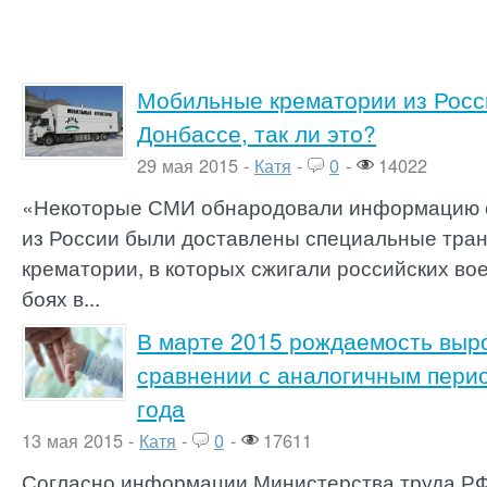
Мобильные крематории из Росс
Донбассе, так ли это?
29 мая 2015 -
Катя
-
0
-
14022
«Некоторые СМИ обнародовали информацию о 
из России были доставлены специальные тра
крематории, в которых сжигали российских во
боях в...
В марте 2015 рождаемость выро
сравнении с аналогичным пери
года
13 мая 2015 -
Катя
-
0
-
17611
Согласно информации Министерства труда РФ