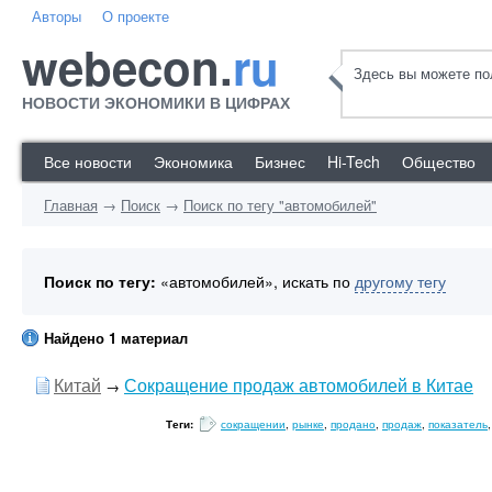
Авторы
О проекте
webecon.
ru
Здесь вы можете пол
НОВОСТИ ЭКОНОМИКИ В ЦИФРАХ
Все новости
Экономика
Бизнес
Hi-Tech
Общество
Главная
→
Поиск
→
Поиск по тегу "автомобилей"
Поиск по тегу:
«автомобилей», искать по
другому тегу
Найдено 1 материал
Китай
Сокращение продаж автомобилей в Китае
→
Теги:
сокращении
,
рынке
,
продано
,
продаж
,
показатель