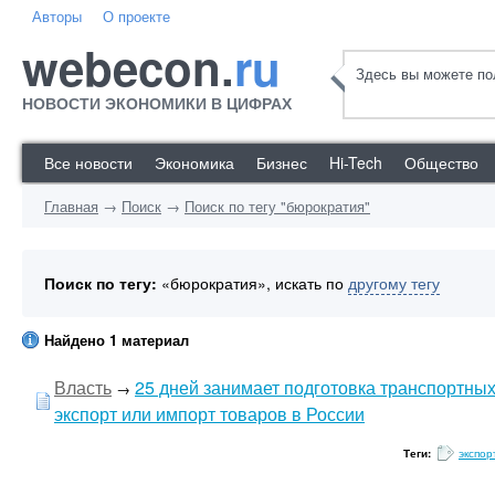
Авторы
О проекте
webecon.
ru
Здесь вы можете пол
НОВОСТИ ЭКОНОМИКИ В ЦИФРАХ
Все новости
Экономика
Бизнес
Hi-Tech
Общество
Главная
→
Поиск
→
Поиск по тегу "бюрократия"
Поиск по тегу:
«бюрократия», искать по
другому тегу
Найдено 1 материал
Власть
25 дней занимает подготовка транспортных
→
экспорт или импорт товаров в России
Теги:
экспор