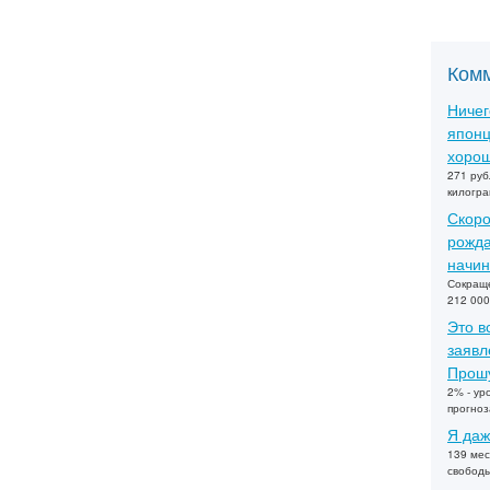
Ком
Ничег
японц
хорош
271 руб
килогра
Скоро
рожда
начин
Сокраще
212 000
Это в
заявл
Прошу
2% - ур
прогно
Я даж
139 мес
свобод