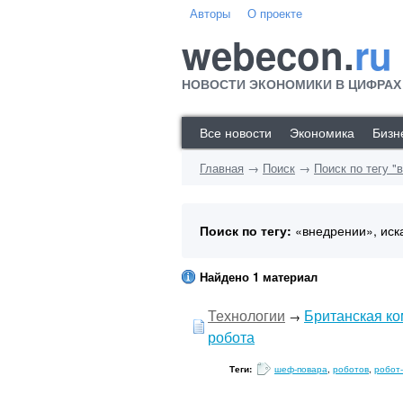
Авторы
О проекте
webecon.
ru
НОВОСТИ ЭКОНОМИКИ В ЦИФРАХ
Все новости
Экономика
Бизн
Главная
→
Поиск
→
Поиск по тегу "
Поиск по тегу:
«внедрении», иск
Найдено 1 материал
Технологии
Британская ко
→
робота
Теги:
шеф-повара
,
роботов
,
робот