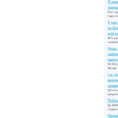
Я дум
принц
Рост за
года со
У нас
за бр
или не
82% рос
оскорбл
Чушь 
цифры
зарпл
55 000 
Москве
т.е. 
вредн
нрави
20%-й н
предлаг
Putin
До 5000
студент
Недар