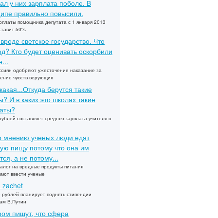
ал у них зарплата поболе. В
ипе правильно повысили.
рплаты помощника депутата с 1 января 2013
ставит 50%
 вроде светское государство. Что
ед? Кто будет оценивать оскорбили
...
сиян одобряют ужесточение наказание за
ение чувств верующих
какая...Откуда берутся такие
? И в каких это школах такие
аты?
рублей составляет средняя зарплата учителя в
по мнению ученых люди едят
ую пищу потому что она им
тся, а не потому...
алог на вредные продукты питания
ают ввести ученые
u zachet
 рублей планирует поднять стипендии
ам В.Путин
ом пишут, что сфера