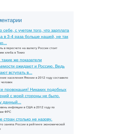
ментарии
о себе, с учетом того, что зарплата
а в 3-4 раза больше нашей, не так
о...
ль в пересчете на валюту России стоит
мм хлеба в Токио
 такие же показатели
емости ожидают и Россию. Ведь
ают вступать в...
ние населения Японии в 2012 году составило
 человек
се провокация! Никаких подобных
ений с моей стороны не было.
 данный...
овень инфляции в США в 2012 году по
зам ФРС
е стран столько не назову.
то заняла России в рейтинге экономической
ы