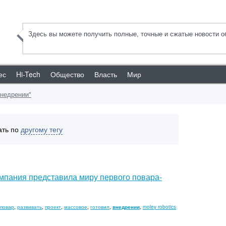
Здесь вы можете получить полные, точные и сжатые новости об
ес
Hi-Tech
Общество
Власть
Мир
внедрении"
ать по
другому тегу
мпания представила миру первого повара-
-повар
,
развивать
,
проект
,
массовое
,
готовил
,
внедрении
,
moley robotics