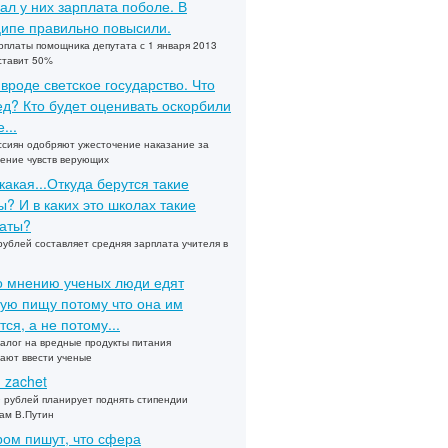
ал у них зарплата поболе. В
ипе правильно повысили.
рплаты помощника депутата с 1 января 2013
ставит 50%
 вроде светское государство. Что
ед? Кто будет оценивать оскорбили
...
сиян одобряют ужесточение наказание за
ение чувств верующих
какая...Откуда берутся такие
? И в каких это школах такие
аты?
рублей составляет средняя зарплата учителя в
по мнению ученых люди едят
ую пищу потому что она им
тся, а не потому...
алог на вредные продукты питания
ают ввести ученые
u zachet
 рублей планирует поднять стипендии
ам В.Путин
ом пишут, что сфера