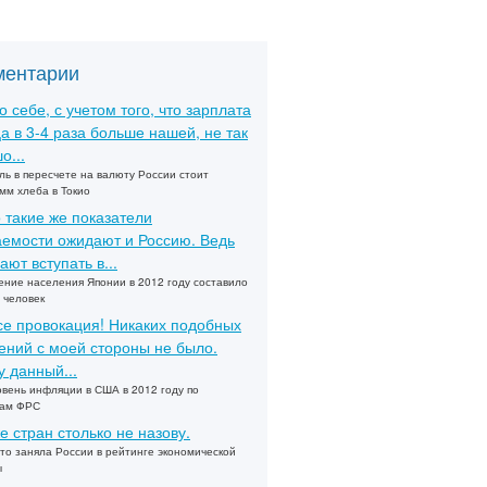
ментарии
о себе, с учетом того, что зарплата
а в 3-4 раза больше нашей, не так
о...
ль в пересчете на валюту России стоит
мм хлеба в Токио
 такие же показатели
емости ожидают и Россию. Ведь
ают вступать в...
ние населения Японии в 2012 году составило
 человек
се провокация! Никаких подобных
ений с моей стороны не было.
 данный...
овень инфляции в США в 2012 году по
зам ФРС
е стран столько не назову.
то заняла России в рейтинге экономической
ы