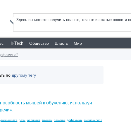
Здесь вы можете получить полные, точные и сжатые новости об
ес
Hi-Tech
Общество
Власть
Мир
"дофамина"
ать по
другому тегу
пособность мышей к обучению, используя
речи».
уменьшился
,
речи
,
отличает
,
мышам
,
замены
,
дофамина
,
аминокислот