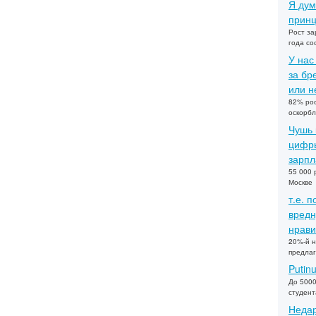
Я дум
принц
Рост за
года со
У нас
за бр
или не
82% рос
оскорбл
Чушь 
цифры
зарпл
55 000 
Москве
т.е. 
вредн
нрави
20%-й н
предлаг
Putin
До 5000
студент
Недар