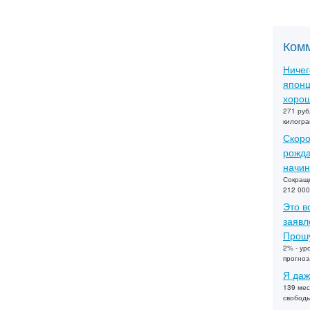
Ком
Ничег
японц
хорош
271 руб
килогра
Скоро
рожда
начин
Сокраще
212 000
Это в
заявл
Прошу
2% - ур
прогно
Я даж
139 мес
свобод