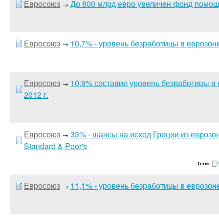
Евросоюз
До 800 млрд евро увеличен фонд помо
→
Евросоюз
10,7% - уровень безработицы в еврозон
→
Евросоюз
10,9% составил уровень безработицы в 
→
2012 г.
Евросоюз
33% - шансы на исход Греции из евроз
→
Standard & Poor's
Теги:
Евросоюз
11,1% - уровень безработицы в еврозоне
→