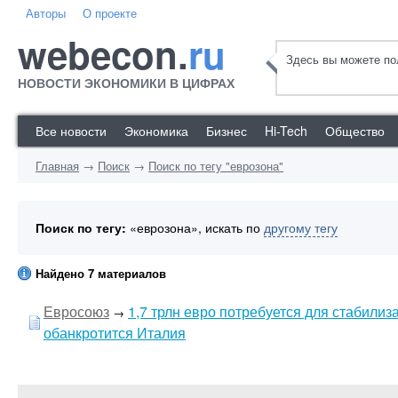
Авторы
О проекте
webecon.
ru
Здесь вы можете пол
НОВОСТИ ЭКОНОМИКИ В ЦИФРАХ
Все новости
Экономика
Бизнес
Hi-Tech
Общество
Главная
→
Поиск
→
Поиск по тегу "еврозона"
Поиск по тегу:
«еврозона», искать по
другому тегу
Найдено 7 материалов
Евросоюз
1,7 трлн евро потребуется для стабили
→
обанкротится Италия