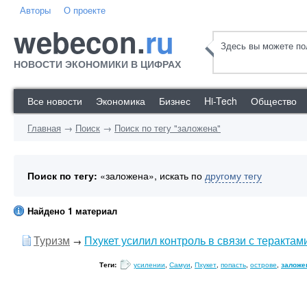
Авторы
О проекте
webecon.
ru
Здесь вы можете пол
НОВОСТИ ЭКОНОМИКИ В ЦИФРАХ
Все новости
Экономика
Бизнес
Hi-Tech
Общество
Главная
→
Поиск
→
Поиск по тегу "заложена"
Поиск по тегу:
«заложена», искать по
другому тегу
Найдено 1 материал
Туризм
Пхукет усилил контроль в связи с терактам
→
Теги:
усилении
,
Самуи
,
Пхукет
,
попасть
,
острове
,
заложе