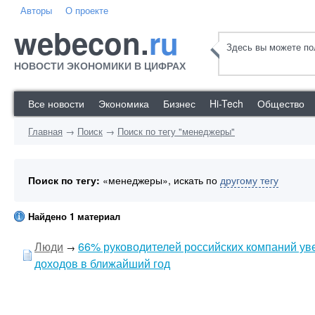
Авторы
О проекте
webecon.
ru
Здесь вы можете пол
НОВОСТИ ЭКОНОМИКИ В ЦИФРАХ
Все новости
Экономика
Бизнес
Hi-Tech
Общество
Главная
→
Поиск
→
Поиск по тегу "менеджеры"
Поиск по тегу:
«менеджеры», искать по
другому тегу
Найдено 1 материал
Люди
66% руководителей российских компаний ув
→
доходов в ближайший год