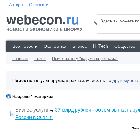
Авторы
О проекте
webecon.
ru
Здесь вы можете пол
НОВОСТИ ЭКОНОМИКИ В ЦИФРАХ
Все новости
Экономика
Бизнес
Hi-Tech
Общество
Главная
→
Поиск
→
Поиск по тегу "наружная реклама"
Поиск по тегу:
«наружная реклама», искать по
другому тегу
Найдено 1 материал
Бизнес-услуги
37 млрд рублей - объем рынка нару
→
России в 2011 г.
Теги