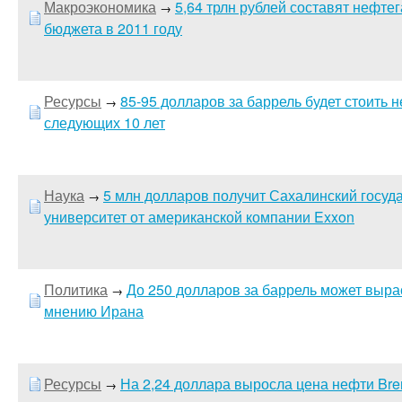
Макроэкономика
5,64 трлн рублей составят нефте
→
бюджета в 2011 году
Ресурсы
85-95 долларов за баррель будет стоить 
→
следующих 10 лет
Наука
5 млн долларов получит Сахалинский госуд
→
университет от американской компании Exxon
Политика
До 250 долларов за баррель может выра
→
мнению Ирана
Ресурсы
На 2,24 доллара выросла цена нефти Bren
→