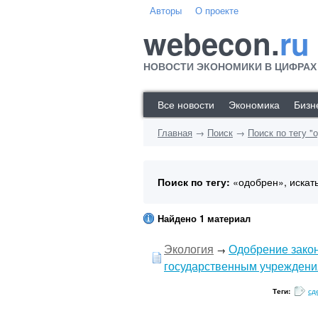
Авторы
О проекте
webecon.
ru
НОВОСТИ ЭКОНОМИКИ В ЦИФРАХ
Все новости
Экономика
Бизн
Главная
→
Поиск
→
Поиск по тегу "
Поиск по тегу:
«одобрен», искат
Найдено 1 материал
Экология
Одобрение зако
→
государственным учрежден
Теги:
сд