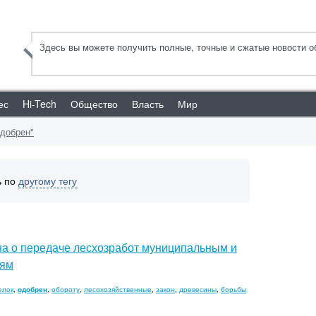
Здесь вы можете получить полные, точные и сжатые новости об
ес
Hi-Tech
Общество
Власть
Мир
одобрен"
ь по
другому тегу
на о передаче лесхозработ муниципальным и
иям
елок
,
одобрен
,
обороту
,
лесохозяйственные
,
закон
,
древесины
,
борьбы