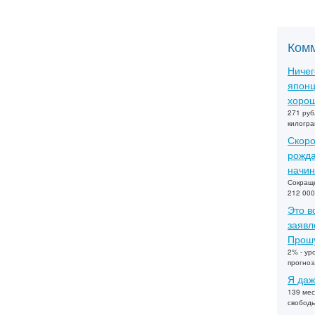
Ком
Ничег
японц
хорош
271 руб
килогра
Скоро
рожда
начин
Сокраще
212 000
Это в
заявл
Прошу
2% - ур
прогно
Я даж
139 мес
свобод