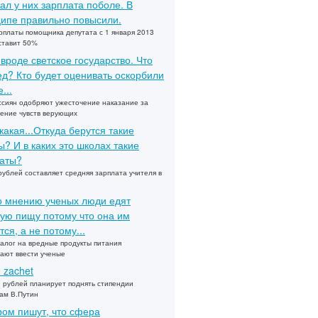
ал у них зарплата поболе. В
ипе правильно повысили.
рплаты помощника депутата с 1 января 2013
ставит 50%
 вроде светское государство. Что
ед? Кто будет оценивать оскорбили
...
сиян одобряют ужесточение наказание за
ение чувств верующих
какая...Откуда берутся такие
? И в каких это школах такие
аты?
рублей составляет средняя зарплата учителя в
по мнению ученых люди едят
ую пищу потому что она им
тся, а не потому...
алог на вредные продукты питания
ают ввести ученые
u zachet
 рублей планирует поднять стипендии
ам В.Путин
ом пишут, что сфера