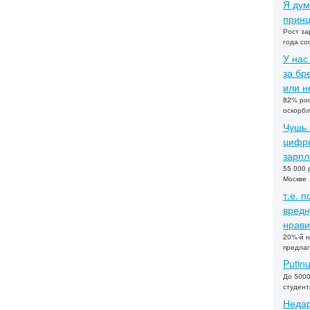
Я дум
принц
Рост за
года со
У нас
за бр
или не
82% рос
оскорбл
Чушь 
цифры
зарпл
55 000 
Москве
т.е. 
вредн
нрави
20%-й н
предлаг
Putin
До 5000
студент
Недар