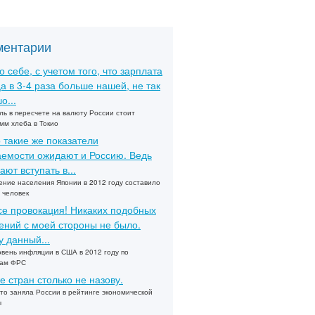
ментарии
о себе, с учетом того, что зарплата
а в 3-4 раза больше нашей, не так
о...
ль в пересчете на валюту России стоит
мм хлеба в Токио
 такие же показатели
емости ожидают и Россию. Ведь
ают вступать в...
ние населения Японии в 2012 году составило
 человек
се провокация! Никаких подобных
ений с моей стороны не было.
 данный...
овень инфляции в США в 2012 году по
зам ФРС
е стран столько не назову.
то заняла России в рейтинге экономической
ы