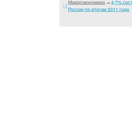
Макроэкономика
4,7% сос
→
России по итогам 2011 года