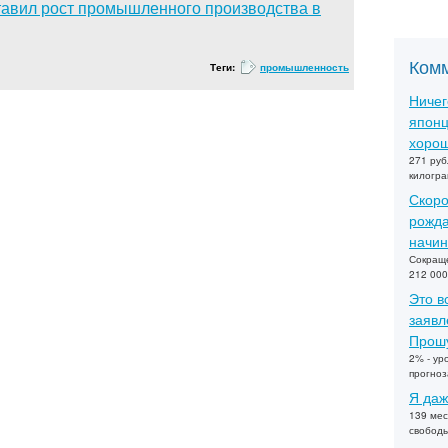
тавил рост промышленного производства в
Ком
Теги:
промышленность
Ничег
японц
хорош
271 руб
килогра
Скоро
рожда
начин
Сокраще
212 000
Это в
заявл
Прошу
2% - ур
прогно
Я даж
139 мес
свобод