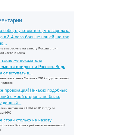
ментарии
о себе, с учетом того, что зарплата
а в 3-4 раза больше нашей, не так
о...
ль в пересчете на валюту России стоит
мм хлеба в Токио
 такие же показатели
емости ожидают и Россию. Ведь
ают вступать в...
ние населения Японии в 2012 году составило
 человек
се провокация! Никаких подобных
ений с моей стороны не было.
 данный...
овень инфляции в США в 2012 году по
зам ФРС
е стран столько не назову.
то заняла России в рейтинге экономической
ы