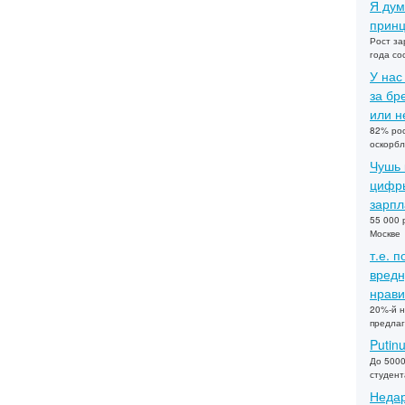
Я дум
принц
Рост за
года со
У нас
за бр
или не
82% рос
оскорбл
Чушь 
цифры
зарпл
55 000 
Москве
т.е. 
вредн
нрави
20%-й н
предлаг
Putin
До 5000
студент
Недар