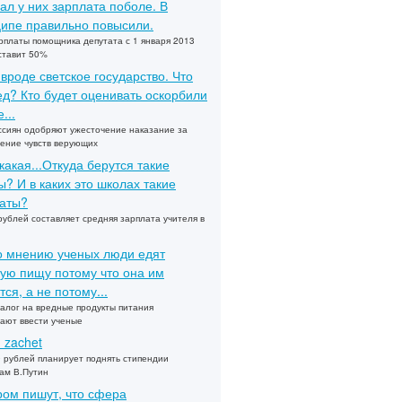
ал у них зарплата поболе. В
ипе правильно повысили.
рплаты помощника депутата с 1 января 2013
ставит 50%
 вроде светское государство. Что
ед? Кто будет оценивать оскорбили
...
сиян одобряют ужесточение наказание за
ение чувств верующих
какая...Откуда берутся такие
? И в каких это школах такие
аты?
рублей составляет средняя зарплата учителя в
по мнению ученых люди едят
ую пищу потому что она им
тся, а не потому...
алог на вредные продукты питания
ают ввести ученые
u zachet
 рублей планирует поднять стипендии
ам В.Путин
ом пишут, что сфера