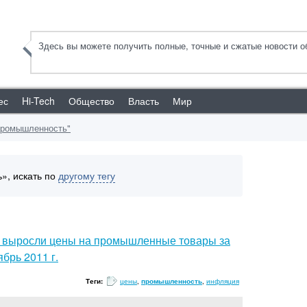
Здесь вы можете получить полные, точные и сжатые новости об
ес
Hi-Tech
Общество
Власть
Мир
"промышленность"
, искать по
другому тегу
 выросли цены на промышленные товары за
брь 2011 г.
Теги:
цены
,
промышленность
,
инфляция