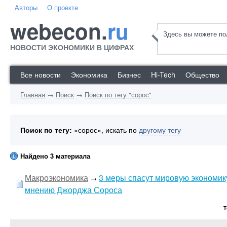
Авторы
О проекте
webecon.
ru
Здесь вы можете пол
НОВОСТИ ЭКОНОМИКИ В ЦИФРАХ
Все новости
Экономика
Бизнес
Hi-Tech
Общество
Главная
→
Поиск
→
Поиск по тегу "сорос"
Поиск по тегу:
«сорос», искать по
другому тегу
Найдено 3 материала
Макроэкономика
3 меры спасут мировую экономик
→
мнению Джорджа Сороса
Т