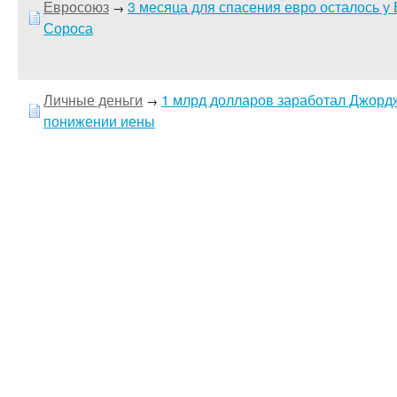
Евросоюз
3 месяца для спасения евро осталось 
→
Сороса
Личные деньги
1 млрд долларов заработал Джорд
→
понижении иены