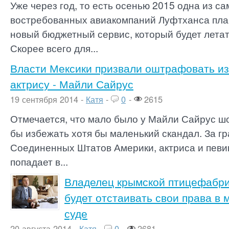
Уже через год, то есть осенью 2015 одна из с
востребованных авиакомпаний Луфтханса пла
новый бюджетный сервис, который будет летат
Скорее всего для...
Власти Мексики призвали оштрафовать из
актрису - Майли Сайрус
19 сентября 2014 -
Катя
-
0
-
2615
Отмечается, что мало было у Майли Сайрус шо
бы избежать хотя бы маленький скандал. За г
Соединенных Штатов Америки, актриса и певи
попадает в...
Владелец крымской птицефабри
будет отстаивать свои права в
суде
20 августа 2014 -
Катя
-
0
-
2681