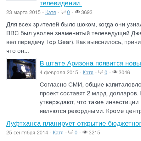
телевидении.
23 марта 2015 -
Катя
-
0
-
3693
Для всех зрителей было шоком, когда они узна
BBC был уволен знаменитый телеведущий Дже
вел передачу Top Gear). Как выяснилось, прич
что он...
В штате Аризона появится новы
4 февраля 2015 -
Катя
-
0
-
3046
Согласно СМИ, общие капиталовл
проект составят 2 млрд. долларов.
утверждают, что такие инвестиции 
являются рекордными. Кроме цент
Луфтханса планирует открытие бюджетног
25 сентября 2014 -
Катя
-
0
-
3215