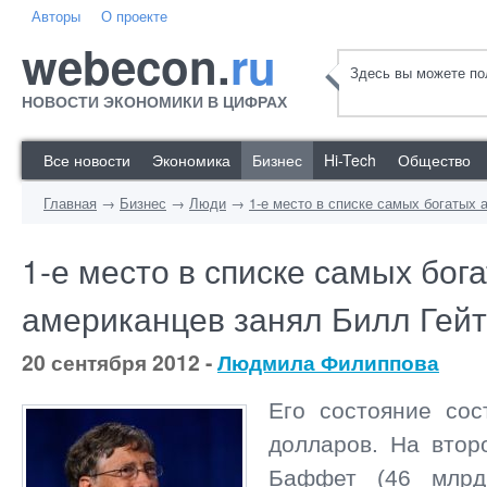
Авторы
О проекте
webecon.
ru
Здесь вы можете пол
НОВОСТИ ЭКОНОМИКИ В ЦИФРАХ
Все новости
Экономика
Бизнес
Hi-Tech
Общество
Главная
→
Бизнес
→
Люди
→
1-е место в списке самых богатых 
1-е место в списке самых бог
американцев занял Билл Гейт
20 сентября 2012 -
Людмила Филиппова
Его состояние сос
долларов. На втор
Баффет (46 млрд