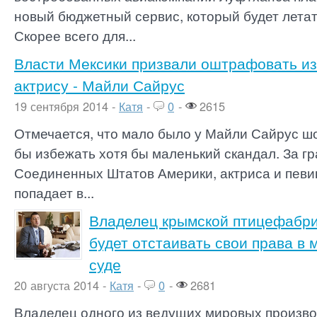
новый бюджетный сервис, который будет летат
Скорее всего для...
Власти Мексики призвали оштрафовать из
актрису - Майли Сайрус
19 сентября 2014 -
Катя
-
0
-
2615
Отмечается, что мало было у Майли Сайрус шо
бы избежать хотя бы маленький скандал. За г
Соединенных Штатов Америки, актриса и певи
попадает в...
Владелец крымской птицефабри
будет отстаивать свои права в
суде
20 августа 2014 -
Катя
-
0
-
2681
Владелец одного из ведущих мировых произво