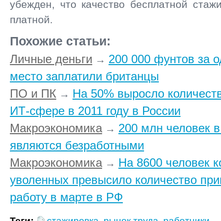
убежден, что качество бесплатной стаж
платной.
Похожие статьи:
Личные деньги
200 000 фунтов за 
→
место заплатили британцы
ПО и ПК
На 50% выросло количеств
→
ИТ-сфере в 2011 году в России
Макроэкономика
200 млн человек в
→
являются безработными
Макроэкономика
На 8600 человек к
→
уволенных превысило количество при
работу в марте в РФ
Теги:
стажировка
,
рынок труда
,
работники