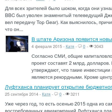
Для всех зрителей было шоком, когда они узна
BBC был уволен знаменитый телеведущий Дже
вел передачу Top Gear). Как выяснилось, прич
что он...
В штате Аризона появится новы
4 февраля 2015 -
Катя
-
0
-
3043
Согласно СМИ, общие капиталовл
проект составят 2 млрд. долларов.
утверждают, что такие инвестиции 
являются рекордными. Кроме цент
Луфтханса планирует открытие бюджетног
25 сентября 2014 -
Катя
-
0
-
3211
Уже через год, то есть осенью 2015 одна из с
востребованных авиакомпаний Луфтханса пла