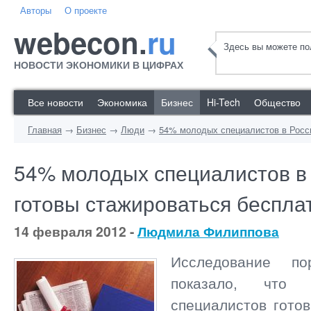
Авторы
О проекте
webecon.
ru
Здесь вы можете пол
НОВОСТИ ЭКОНОМИКИ В ЦИФРАХ
Все новости
Экономика
Бизнес
Hi-Tech
Общество
Главная
→
Бизнес
→
Люди
→
54% молодых специалистов в Росси
54% молодых специалистов в
готовы стажироваться беспла
14 февраля 2012 -
Людмила Филиппова
Исследование пор
показало, что
специалистов гото