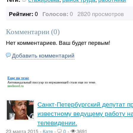
Рейтинг:
0
Голосов:
0
2820 просмотров
Комментарии (
0
)
Нет комментариев. Ваш будет первым!
Добавить комментарий
Еще по теме
Антивандальный писсуар из нержавеющей стали
еще по теме
.
steelnord.ru
Санкт-Петербургский депутат 
известному ведущему работу н
телевидении.
23 марта 2015 -
Катя
-
0
-
3691