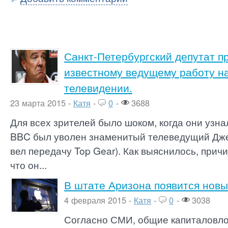
Санкт-Петербургский депутат 
известному ведущему работу н
телевидении.
23 марта 2015 -
Катя
-
0
-
3688
Для всех зрителей было шоком, когда они узна
BBC был уволен знаменитый телеведущий Дже
вел передачу Top Gear). Как выяснилось, прич
что он...
В штате Аризона появится новы
4 февраля 2015 -
Катя
-
0
-
3038
Согласно СМИ, общие капиталовл