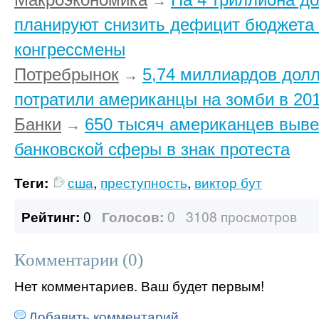
→
планируют снизить дефицит бюджет
конгрессмены
Потребрынок
5,74 миллиардов дол
→
потратили американцы на зомби в 201
Банки
650 тысяч американцев выве
→
банковской сферы в знак протеста
Теги:
сша
,
преступность
,
виктор бут
Рейтинг:
0
Голосов:
0
3108 просмотров
Комментарии (
0
)
Нет комментариев. Ваш будет первым!
Добавить комментарий