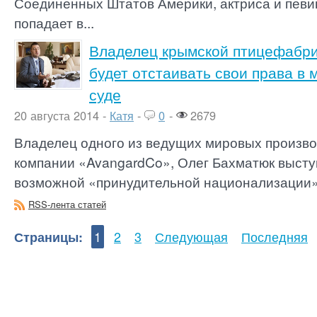
Соединенных Штатов Америки, актриса и певи
попадает в...
Владелец крымской птицефабри
будет отстаивать свои права в
суде
20 августа 2014 -
Катя
-
0
-
2679
Владелец одного из ведущих мировых произво
компании «AvangardCo», Олег Бахматюк высту
возможной «принудительной национализации» е
RSS-лента статей
Страницы:
1
2
3
Следующая
Последняя