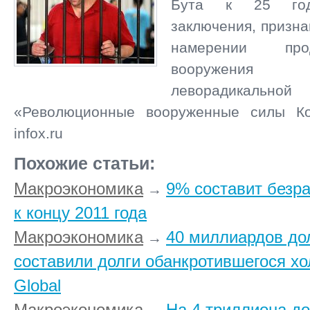
Бута к 25 год
заключения, призна
намерении пр
вооружения к
леворадикально
«Революционные вооруженные силы К
infox.ru
Похожие статьи:
Макроэкономика
9% составит безр
→
к концу 2011 года
Макроэкономика
40 миллиардов до
→
составили долги обанкротившегося х
Global
Макроэкономика
На 4 триллиона д