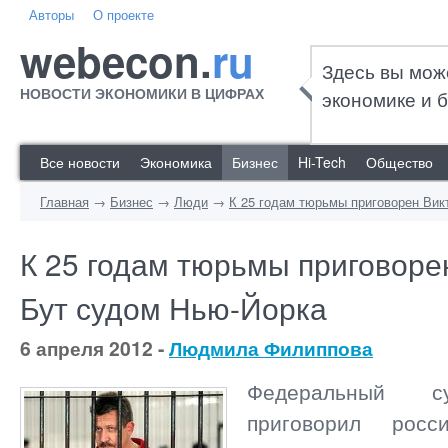
Авторы
О проекте
webecon.
ru
Здесь вы мож
НОВОСТИ ЭКОНОМИКИ В ЦИФРАХ
экономике и б
Все новости
Экономика
Бизнес
Hi-Tech
Общество
Главная
→
Бизнес
→
Люди
→
К 25 годам тюрьмы приговорен Вик
К 25 годам тюрьмы приговоре
Бут судом Нью-Йорка
6 апреля 2012 -
Людмила Филиппова
Федеральный с
приговорил росс