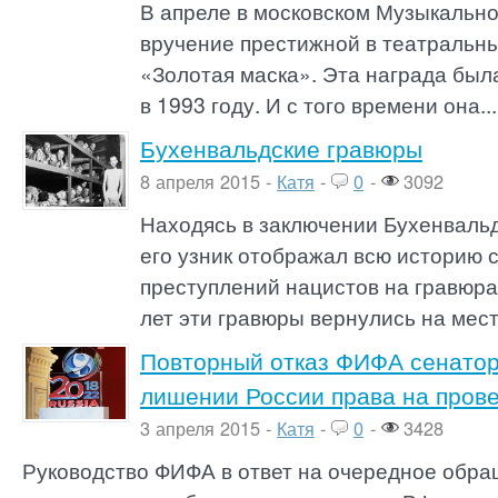
В апреле в московском Музыкальн
вручение престижной в театральны
«Золотая маска». Эта награда бы
в 1993 году. И с того времени она...
Бухенвальдские гравюры
8 апреля 2015 -
Катя
-
0
-
3092
Находясь в заключении Бухенвальд
его узник отображал всю историю
преступлений нацистов на гравюра
лет эти гравюры вернулись на мес
Повторный отказ ФИФА сенатор
лишении России права на пров
3 апреля 2015 -
Катя
-
0
-
3428
Руководство ФИФА в ответ на очередное обр