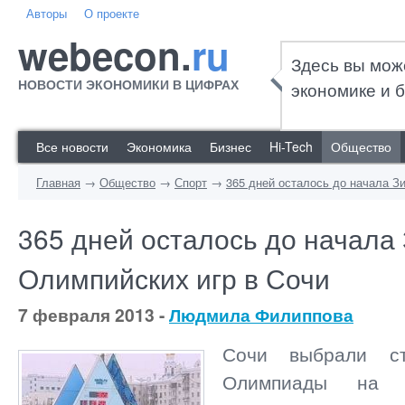
Авторы
О проекте
webecon.
ru
Здесь вы мож
НОВОСТИ ЭКОНОМИКИ В ЦИФРАХ
экономике и б
Все новости
Экономика
Бизнес
Hi-Tech
Общество
Главная
→
Общество
→
Спорт
→
365 дней осталось до начала З
365 дней осталось до начала
Олимпийских игр в Сочи
7 февраля 2013 -
Людмила Филиппова
Сочи выбрали ст
Олимпиады на 1