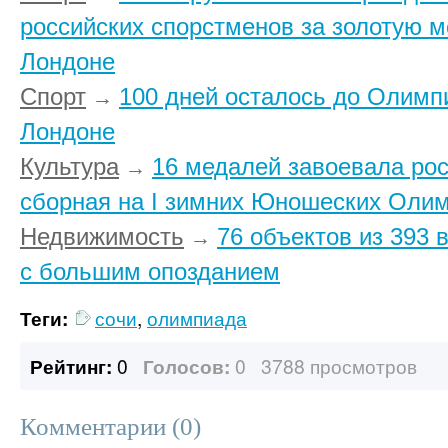
российских спорстменов за золотую м
Лондоне
Спорт
100 дней осталось до Олимп
→
Лондоне
Культура
16 медалей завоевала ро
→
сборная на I зимних Юношеских Олим
Недвижимость
76 объектов из 393 
→
с большим опозданием
Теги:
сочи
,
олимпиада
Рейтинг:
0
Голосов:
0
3788 просмотров
Комментарии (
0
)