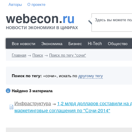
Авторы
О проекте
webecon.
ru
Здесь вы можете пол
НОВОСТИ ЭКОНОМИКИ В ЦИФРАХ
Все новости
Экономика
Бизнес
Hi-Tech
Общество
Главная
→
Поиск
→
Поиск по тегу "сочи"
Поиск по тегу:
«сочи», искать по
другому тегу
Найдено 3 материала
Инфраструктура
1,2 млрд долларов составили на
→
маркетинговые соглашения по "Сочи-2014"